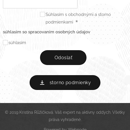
Súhlasím s obchodnými a storno
podmienkami
súhlasím so spracovaním osobných údajov
súhlasím
Odoslať
storno podmienky
© 2019 Kristína Růžičková. Váš expert na aktívny oddych. Všetky
práva vyhradené.
Powered by
Webnode