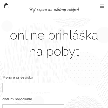
Tvoj expert na aktívny oddych
online prihláška
na pobyt
Meno a priezvisko
dátum narodenia