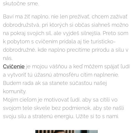
skutočne sme.
Baví ma žiť naplno, nie len prežívať, chcem zažívať
dobrodružstvá, pri ktorých si občas siahneš možno
na pokraj svojich síl, ale vyjdeš silnejšia. Preto som
k pobytom s cvičením pridala aj tie turisticko-
dobrodružné, kde naplno precítime prírodu a silu v
nás.
Cvičenie
je mojou vášňou a keď môžem spájať ľudí
a vytvoriť tú úžasnú atmosféru cítim naplnenie.
Budem rada ak sa stanete súčasťou našej
komunity.
Mojim cieľom je motivovať ľudí, aby sa cítili vo
svojom tele skvele bez podmienok, aby ste našli
svoju silu a stratenú energiu. Užite si to s nami.