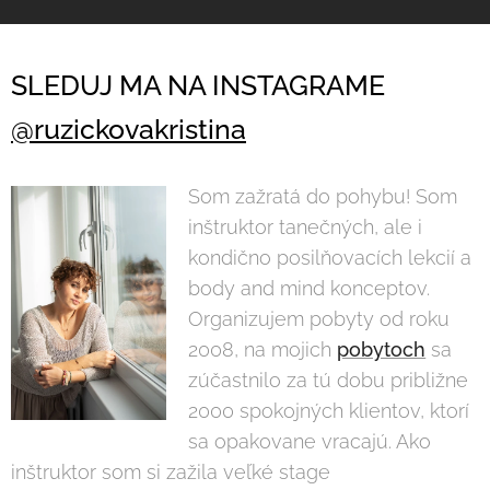
SLEDUJ MA NA INSTAGRAME
@ruzickovakristina
Som zažratá do pohybu! Som
inštruktor tanečných, ale i
kondično posilňovacích lekcií a
body and mind konceptov.
Organizujem pobyty od roku
2008, na mojich
pobytoch
sa
zúčastnilo za tú dobu približne
2000 spokojných klientov, ktorí
sa opakovane vracajú. Ako
inštruktor som si zažila veľké stage