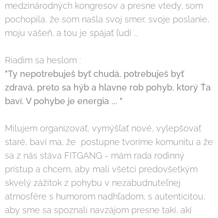
medzinárodných kongresov a presne vtedy, som
pochopila, že som našla svoj smer, svoje poslanie,
moju vášeň, a tou je spájať ľudí ...
Riadim sa heslom :
"Ty nepotrebuješ byť chudá, potrebuješ byť
zdravá, preto sa hýb a hlavne rob pohyb, ktorý Ťa
baví. V pohybe je energia ... "
Milujem organizovať, vymýšľať nové, vylepšovať
staré, baví ma, že postupne tvoríme komunitu a že
sa z nás stáva FITGANG - mám rada rodinný
prístup a chcem, aby mali všetci predovšetkým
skvelý zážitok z pohybu v nezabudnuteľnej
atmosfére s humorom nadhľadom, s autenticitou,
aby sme sa spoznali navzájom presne takí, akí