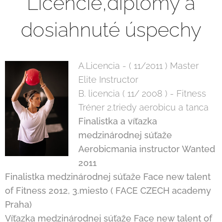
Licencie,diplomy a
dosiahnuté úspechy
A.Licencia - ( 11/2011 ) Master
Elite Instructor
B. licencia ( 11/ 2008 ) - Fitness
Tréner 2.triedy aerobicu a tanca
Finalistka a víťazka
medzinárodnej súťaže
Aerobicmania instructor Wanted
2011
Finalistka medzinárodnej súťaže Face new talent
of Fitness 2012, 3.miesto ( FACE CZECH academy
Praha)
Víťazka medzinárodnej súťaže Face new talent of