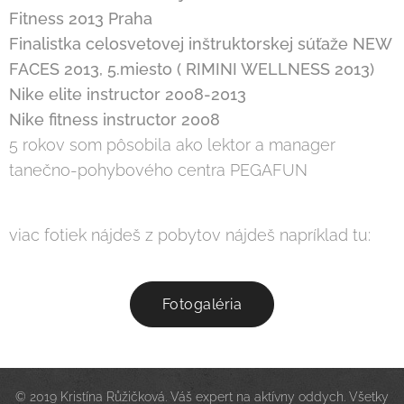
Fitness 2013 Praha
Finalistka celosvetovej inštruktorskej súťaže NEW
FACES 2013, 5.miesto ( RIMINI WELLNESS 2013)
Nike elite instructor 2008-2013
Nike fitness instructor 2008
5 rokov som pôsobila ako lektor a manager
tanečno-pohybového centra PEGAFUN
viac fotiek nájdeš z pobytov nájdeš napríklad tu:
Fotogaléria
© 2019 Kristína Růžičková. Váš expert na aktívny oddych. Všetky