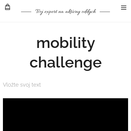
Tvoj expert na aktívny oddych
mobility
challenge
Vložte svoj text