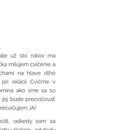
.
 ale už sto rokov ma
ička milujem cvičenie a
chami na hlave dlhé
pri relácii Cvičme v
omína ako sme sa so
s jej bude precvičovať.
precvičujem JA!
008, odkedy som sa
iatky školení, odvtedy