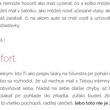
ra nemôže hovoriť ako máš vyzerať, čo a koľko môže
ôžeš mať v šatníku, ako môžeš nosiť učesané vlasy, a
máš zarábať, či na akom aute sa máš voziť a určov
ožiadavky.
š !
ort.
iekým, kto Ti ako prejav lásky na Silvestra pri pohári
bo sa rozhodol, že už nechce mať s Tebou intímny 
 obviňovať seba, hľadať na sebe ďalšie chyby, až 
plakať pri pohľade do zrkadla, zúfalo budeš zb
to všetko pochopíš, radšej utečieš,
lebo toto nie je 