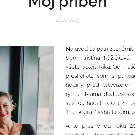
Môj
príbeh
20.02.2023
Na úvod sa patrí zoznámiť..
Som Kristína Růžičková,
všetci volajú Kika. Od mal
preskákala som s panču
hodiny pred televízorom 
rytme. Mama dodnes sp
sestrou hádali, ktorá z ná
"Ha, ségra !" vyhrala som: 
A to presne od roku 2
vyškolila, absolvovala des