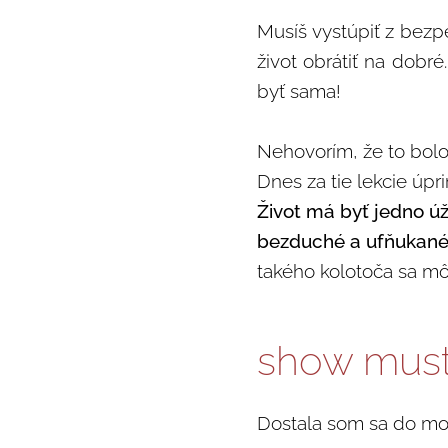
Musíš vystúpiť z bezp
život obrátiť na dobr
byť sama!
Nehovorím, že to bolo
Dnes za tie lekcie úp
Život má byť jedno úž
bezduché a ufňukané
takého kolotoča sa m
show must
Dostala som sa do mo