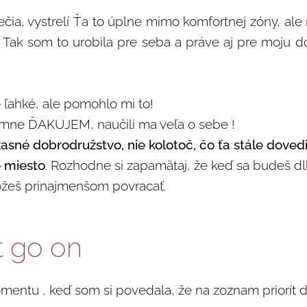
ečia, vystrelí Ťa to úplne mimo komfortnej zóny, ale
é. Tak som to urobila pre seba a práve aj pre moju 
 ľahké, ale pomohlo mi to!
rimne ĎAKUJEM, naučili ma veľa o sebe !
asné dobrodružstvo, nie kolotoč, čo ťa stále dovedi
 miesto
. Rozhodne si zapamätaj, že keď sa budeš dlho
ôžeš prinajmenšom povracať.
 go on
mentu , keď som si povedala, že na zoznam priorít