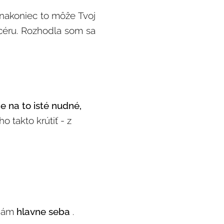
 nakoniec to môže Tvoj
dcéru. Rozhodla som sa
e na to isté nudné,
 takto krútiť - z
 dám
hlavne seba
.