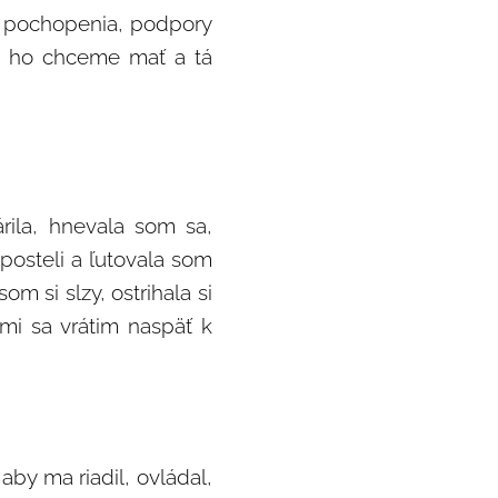
, pochopenia, podpory
ký ho chceme mať a tá
árila, hnevala som sa,
v posteli a ľutovala som
om si slzy, ostrihala si
kmi sa vrátim naspäť k
by ma riadil, ovládal,