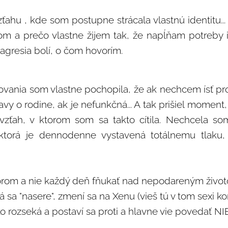
ťahu , kde som postupne strácala vlastnú identitu...
som a prečo vlastne žijem tak, že napĺňam potreby i
 agresia bolí, o čom hovorím.
vania som vlastne pochopila, že ak nechcem ísť pr
stavy o rodine, ak je nefunkčná... A tak prišiel momen
vzťah, v ktorom som sa takto cítila. Nechcela s
torá je dennodenne vystavená totálnemu tlaku, 
zorom a nie každý deň fňukať nad nepodareným živo
 sa "nasere", zmení sa na Xenu (vieš tú v tom sexi kor
ko rozseká a postaví sa proti a hlavne vie povedať NI