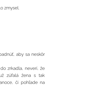
lo zmysel.
padnúť, aby sa neskôr
 do zrkadla, neverí, že
už zúfalá žena s tak
anoce, či pohľade na