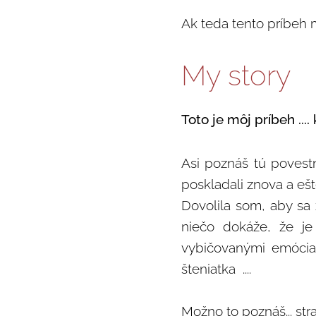
Ak teda tento príbeh m
My story
Toto je môj príbeh ...
Asi poznáš tú povest
poskladali znova a ešte 
Dovolila som, aby sa z
niečo dokáže, že je
vybičovanými emócia
šteniatka ....
Možno to poznáš... str