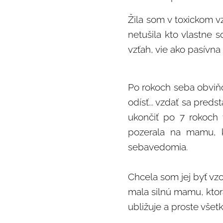
Žila som v toxickom vz
netušila kto vlastne 
vzťah, vie ako pasívna
Po rokoch seba obviňo
odísť... vzdať sa pred
ukončiť po 7 rokoch 
pozerala na mamu, k
sebavedomia.
Chcela som jej byť v
mala silnú mamu, ktorá
ubližuje a proste všet