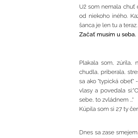
Už som nemala chuť ď
od niekoho iného. Ka
šanca je len tu a teraz.
Začať musím u seba.
Plakala som, zúrila, 
chudla, priberala, stre
sa ako "typická obeť" -
vlasy a povedala si:"
sebe, to zvládnem ..."
Kúpila som si 27 ty če
Dnes sa zase smejem, 