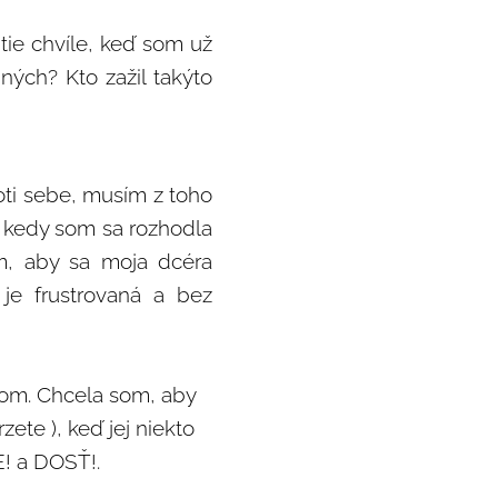
 tie chvíle, keď som už
ných? Kto zažil takýto
oti sebe, musím z toho
t, kedy som sa rozhodla
om, aby sa moja dcéra
je frustrovaná a bez
tom. Chcela som, aby
zete ), keď jej niekto
E! a DOSŤ!.