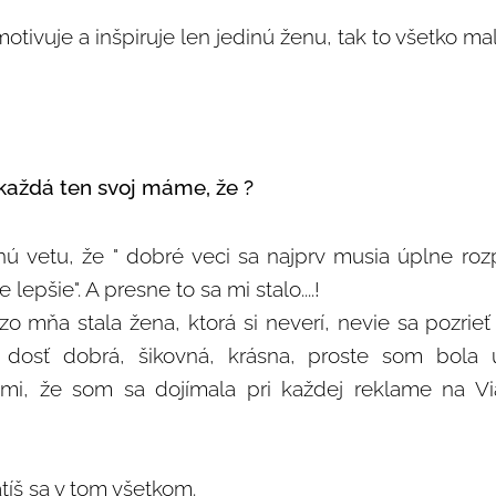
otivuje a inšpiruje len jedinú ženu, tak to všetko ma
. každá ten svoj máme, že ?
nú vetu, že " dobré veci sa najprv musia úplne roz
lepšie". A presne to sa mi stalo....!
o mňa stala žena, ktorá si neverí, nevie sa pozrieť
 dosť dobrá, šikovná, krásna, proste som bola 
mi, že som sa dojímala pri každej reklame na Vi
atíš sa v tom všetkom.