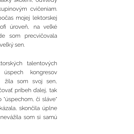
kupinovým cvičeniam.
očas mojej lektorskej
ofi úroveň, na veľké
kde som precvičovala
 veľký sen.
torských talentových
i úspech kongresov
, žila som svoj sen,
ovať príbeh ďalej, tak
o "úspechom, či sláve"
ázala, skončila úplne
, nevážila som si samú