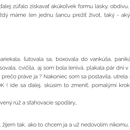
alej zúfalo získavať akúkoľvek formu lásky, obdivu
ždý máme len jednu šancu prežiť život, taký - a
nariekala, ľutovala sa, boxovala do vankúša, panik
sovala, cvičila, aj som bola lenivá, plakala pár dní 
 prečo práve ja ? Nakoniec som sa postavila, utrela s
OK ! ide sa ďalej, skúsim to zmeniť, pomalými kro
rvený rúž a sťahovacie spoďáry...
žijem tak, ako to chcem ja a už nedovolím nikomu, a