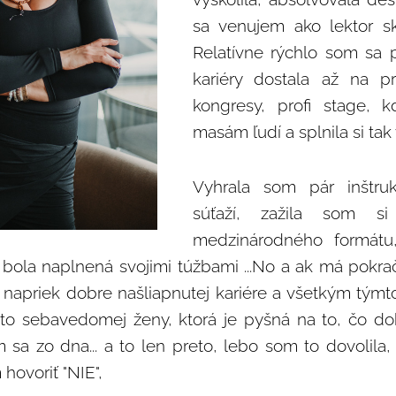
sa venujem ako lektor s
Relatívne rýchlo som sa p
kariéry dostala až na pr
kongresy, profi stage, 
masám ľudí a splnila si tak
Vyhrala som pár inštruk
súťaží, zažila som s
medzinárodného formátu
a bola naplnená svojimi túžbami ...No a ak má pokrač
napriek dobre našliapnutej kariére a všetkým týmt
o sebavedomej ženy, ktorá je pyšná na to, čo dok
sa zo dna... a to len preto, lebo som to dovolila
hovoriť "NIE",