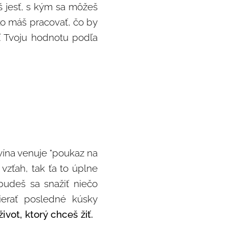
š jesť, s kým sa môžeš
ko máš pracovať, čo by
ať Tvoju hodnotu podľa
 vína venuje "poukaz na
vzťah, tak ťa to úplne
budeš sa snažiť niečo
ierať posledné kúsky
život, ktorý chceš žiť.