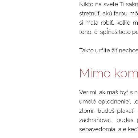
Nikto na svete Ti sak
stretnúť, akú farbu m
si mala robiť, koľko 
toho, či spĺňaš tieto p
Takto určite žiť nechce
Mimo komf
Ver mi, ak máš byť s n
umelé oplodnenie", le
zlomí, budeš plakať,
zachraňovať, budeš 
sebavedomia, ale keď 