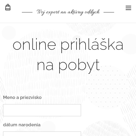
Tvoj expert na aktívny oddych
online prihláška
na pobyt
Meno a priezvisko
dátum narodenia